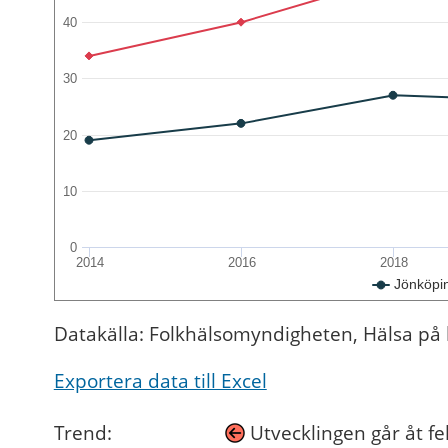
40
30
20
10
0
2014
2016
2018
Jönköpi
Datakälla: Folkhälsomyndigheten, Hälsa på li
Exportera data till Excel
Trend:
Utvecklingen går åt fe