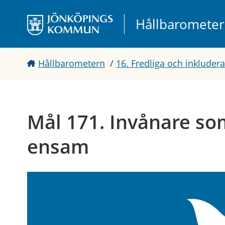
Gå direkt till sidans innehåll
Hållbaromete
Hållbarometern
/
16. Fredliga och inklude
Mål 171. Invånare som
ensam