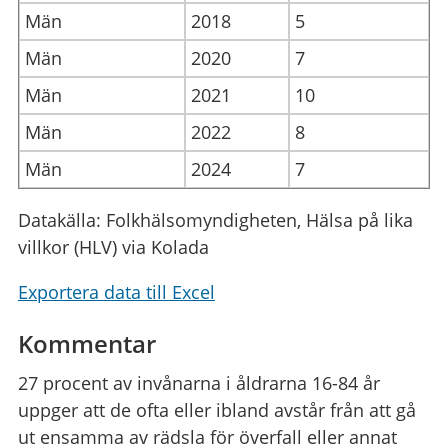
Män
2018
5
Män
2020
7
Män
2021
10
Män
2022
8
Män
2024
7
Datakälla: Folkhälsomyndigheten, Hälsa på lika
villkor (HLV) via Kolada
Exportera data till Excel
Kommentar
27 procent av invånarna i åldrarna 16-84 år
uppger att de ofta eller ibland avstår från att gå
ut ensamma av rädsla för överfall eller annat