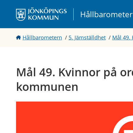
Gå direkt till sidans innehåll
Hållbaromete
Hållbarometern
/
5. Jämställdhet
/
Mål 49.
Mål 49. Kvinnor på o
kommunen